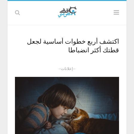
اكتشف أربع خطوات أساسية لجعل
قطتك أكثر انضباطا
--إعلانات--